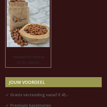
Amandel hazelnoten
Prijsklasse:
-
€
2,95
€
20,95
€2,95
tot
€20,95
JOUW VOORDEEL
✔
Gratis verzending vanaf € 45,-
✔
Premium hazelnoten