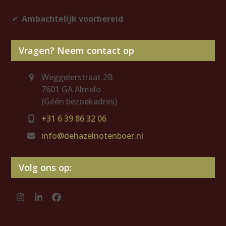
✔
Ambachtelijk voorbereid
Vragen? Neem contact op
Weggelerstraat 2B
7601 GA Almelo
(Géén bezoekadres)
+31 6 39 86 32 06
info@dehazelnotenboer.nl
Volg ons op:
Instagram
LinkedIn
Facebook